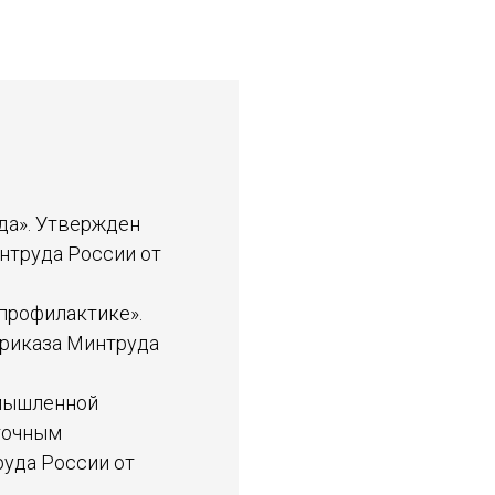
да». Утвержден
интруда России от
профилактике».
Приказа Минтруда
омышленной
точным
уда России от