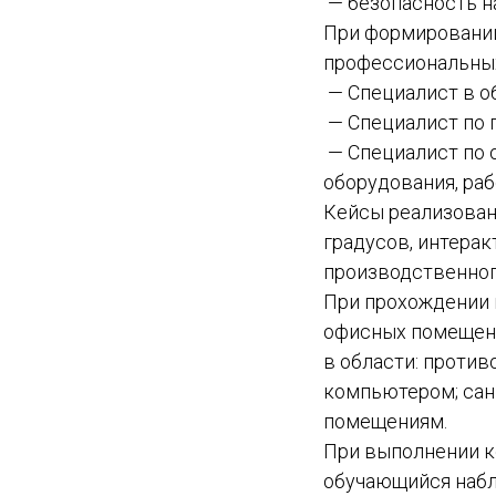
— безопасность н
При формировании
профессиональных
— Специалист в об
— Специалист по 
— Специалист по 
оборудования, ра
Кейсы реализован
градусов, интера
производственног
При прохождении 
офисных помещени
в области: против
компьютером; сан
помещениям.
При выполнении к
обучающийся набл