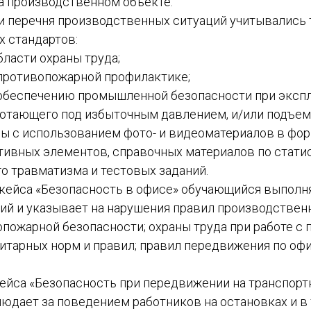
а производственном объекте.
 перечня производственных ситуаций учитывались 
 стандартов:
ласти охраны труда;
противопожарной профилактике;
обеспечению промышленной безопасности при эксп
ботающего под избыточным давлением, и/или подъем
ы с использованием фото- и видеоматериалов в фор
ктивных элементов, справочных материалов по стати
о травматизма и тестовых заданий.
кейса «Безопасность в офисе» обучающийся выполн
й и указывает на нарушения правил производствен
опожарной безопасности; охраны труда при работе с
итарных норм и правил; правил передвижения по о
ейса «Безопасность при передвижении на транспорт
юдает за поведением работников на остановках и в