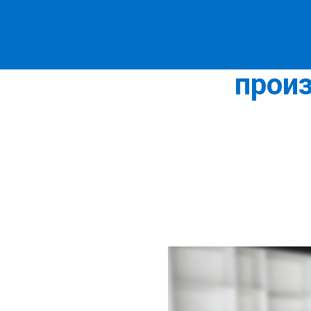
«Развити
прои