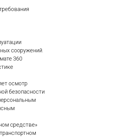
требования
луатации
ных сооружений.
мате 360
стике
яет осмотр
ной безопасности
 персональным
фисным
ном средстве»
 транспортном