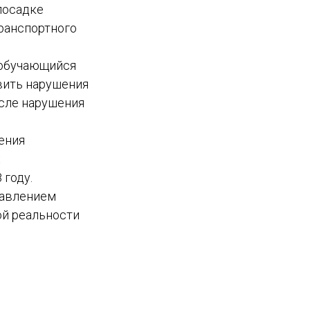
посадке
транспортного
 обучающийся
вить нарушения
исле нарушения
ения
х
 году.
равлением
ой реальности