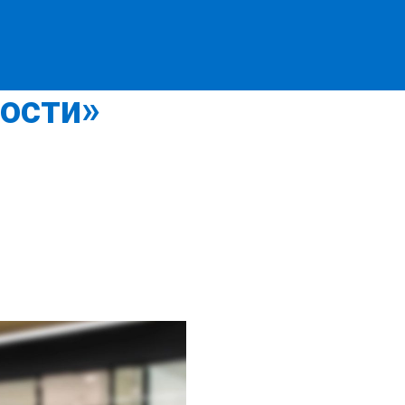
в области
ости»