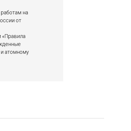
 работам на
оссии от
и «Правила
ржденные
 и атомному