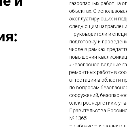
е и
газоопасных работ на 
объектах. С использова
эксплуатирующих и под
следующим направлени
ия:
– руководители и специ
подготовку и проведени
числе в рамках предатт
повышении квалификаци
«Безопасное ведение га
ремонтных работ» в со
аттестации в области 
по вопросам безопасно
сооружений, безопасно
электроэнергетики, у
Правительства Российс
№ 1365;
– рабочие – исполнител