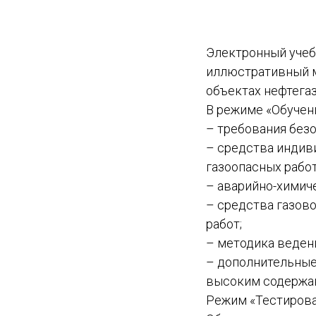
Электронный учеб
иллюстративный м
объектах нефтегаз
В режиме «Обучен
– требования безо
– средства индив
газоопасных работ
– аварийно-химич
– средства газов
работ;
– методика ведени
– дополнительные
высоким содержа
Режим «Тестирова