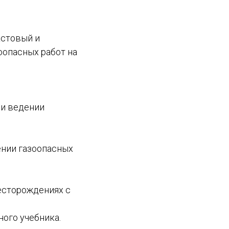
кстовый и
опасных работ на
ри ведении
ении газоопасных
есторождениях с
ого учебника.