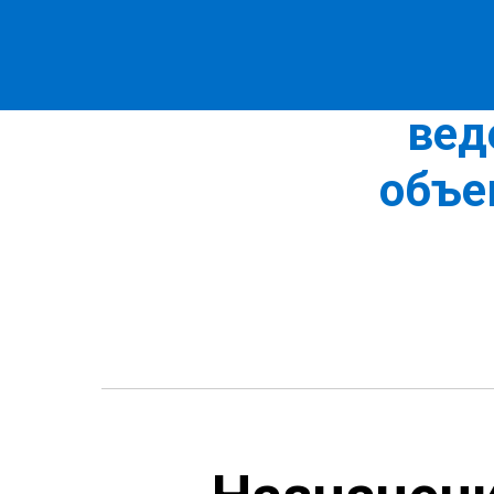
«Органи
вед
объе