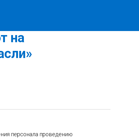
опасного
т на
асли»
ения персонала проведению