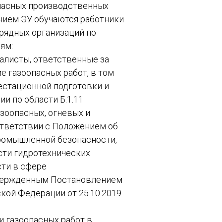
опасных производственных
нием ЭУ обучаются работники
рядных организаций по
ям:
алисты, ответственные за
е газоопасных работ, в том
естационной подготовки и
и по области Б.1.11
зоопасных, огневых и
ответствии с Положением об
промышленной безопасности,
сти гидротехнических
сти в сфере
твержденным Постановлением
кой Федерации от 25.10.2019
и газоопасных работ в